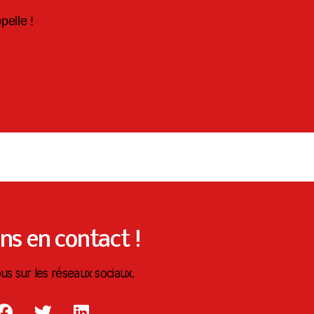
elle !
ns en contact !
us sur les réseaux sociaux.